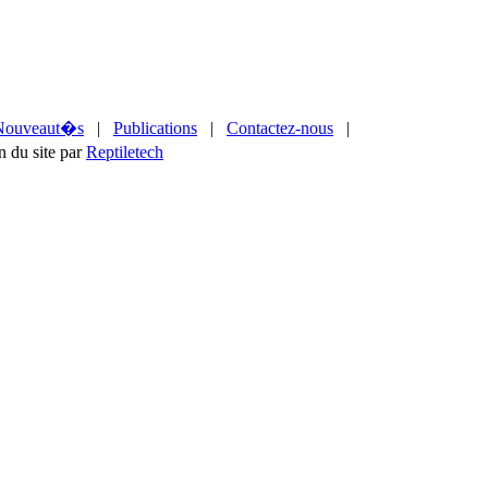
Nouveaut�s
|
Publications
|
Contactez-nous
|
du site par
Reptiletech