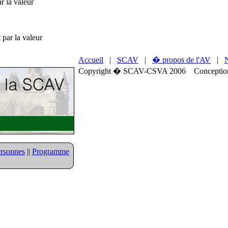
r la valeur
par la valeur
Accueil
|
SCAV
|
� propos de l'AV
|
Copyright � SCAV-CSVA 2006 Conception 
rsonnes
||
Programme