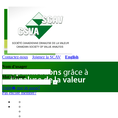
Contactez-nous
Joignez la SCAV
English
Nom d'usager
Mot de passe
Oubli� mot de passe?
Pas encore membre?